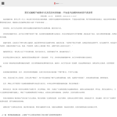
景区试戴帽子被要价5元演员洪剑涛致歉：不知道乌毡帽特殊材质不易清理
浏览次数：
616 次
发布时间：2026-02-03 11:18:07
他在视频中称，那天公司一行人一块去浙江绍兴安昌古镇拍视频，当看到乌毡帽的时候觉得很好奇，于是提出能否试戴，商户回应称要试的线元。他说当时听到要收
费觉得挺无奈的，视频发出后还被网友质疑“白嫖”“不舍得5块钱”……
洪剑涛说，自己当天走到第二家卖乌毡帽的店铺时得知可以免费试戴，随后付款78元。
洪剑涛在视频中表示，由于自己对帽子材质不了解，也没看到试戴要收费5元的标识，对店主阿婆这种方式不够理解，因此造成了误会，也向当事的阿婆道歉，向网友
表示道歉。
据越牛新闻，记者采访了事件当事人施奶奶，她店里同时售卖乌毡帽与布鞋。她告诉记者，“试穿鞋子我们不收费，合脚是买鞋的必要环节。但乌毡帽不同，特别是羊
毛材质，试戴后容易留下头油、痕迹，不易清理。如果人人都试戴一两次，这帽子基本上就没办法卖了。”
施奶奶回忆说：“那位客人说了不买但要试戴，我才说试试5元。没想到被拍下来，脸也被录进去了。”
多位周边店家向记者证实，施奶奶店里的收费提示牌“一直就放着”。不过，洪剑涛在致歉视频中称，自己并未看到试戴5元的标识。
在古镇一家始终提供免费试戴的店铺里，店主张阿姨谈到此事时颇为无奈。她表示，自己开店以来一直免费，但这起网络风波后，游客反而心生疑虑，生意明显变
差。
此前据纵览新闻报道：近日，演员洪剑涛发视频称，在浙江绍兴安昌古镇试戴一下帽子要5元，不买不让试戴。
对此，安昌古镇工作人员回应，已经让商户整改了，每个景点都准备了帽子让游客免费试戴、拍照。也跟商户讲清楚了，若有游客拍照试戴，要明码标价。
近日，网络上关于我景区“乌毡帽试戴要收费”的信息引发关注。针对此次事件暴露的服务疏漏，我们深表歉意！
事件发生后，我们第一时间与涉事商户沟通引导，并立即整改。同时，为满足广大游客想通过乌毡帽拍照留念、感受水乡韵味的需求，即日起，景区在游客中心、六
大主题展馆及每艘乌篷船上，增设了乌毡帽免费拍照打卡体验点，欢迎各位游客试戴体验、定格美好，沉浸式感受水乡风情。
安昌古镇素来以“最具烟火气的古镇”为大众熟知。我们珍视每一位游客的监督、信任与期待，也将以此次事件为契机，持续改进工作、优化服务，努力为广大游客打
造更有温度、更可信赖的游览体验。
诚挚欢迎广大游客走进古镇，漫步青石板街巷、乘坐乌篷船穿行水巷、试戴乌毡帽留影、细品绍兴黄酒，沉浸式感受地道水乡的烟火日常。
上一篇 : 鲁商集团战略提速：上海推广中心试营业叩响长三角200家门店矩阵再添新势力